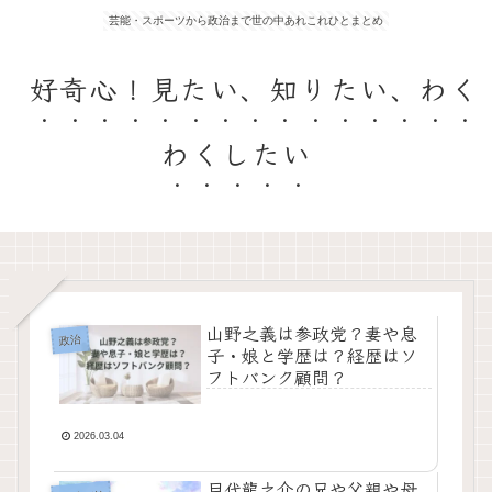
芸能・スポーツから政治まで世の中あれこれひとまとめ
好奇心！見たい、知りたい、わく
わくしたい
山野之義は参政党？妻や息
政治
子・娘と学歴は？経歴はソ
フトバンク顧問？
2026.03.04
目代龍之介の兄や父親や母