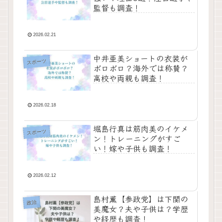
監督も調査！
2026.02.21
中井亜美ショートの衣装が
スポーツ
ボロボロ？海外では称賛？
高校や両親も調査！
2026.02.18
堀島行真は筋肉美のイケメ
スポーツ
ン！トレーニングがすご
い！嫁や子供も調査！
2026.02.12
島村薫【参政党】は下関の
政治
美魔女？夫や子供は？学歴
や経歴も調査！