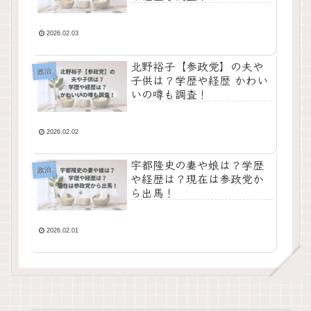
2026.02.03
北野裕子【参政党】の夫や
政治
子供は？学歴や経歴 かわい
いの噂も調査！
2026.02.02
宇都隆史の妻や娘は？学歴
政治
や経歴は？現在は参政党か
ら出馬！
2026.02.01