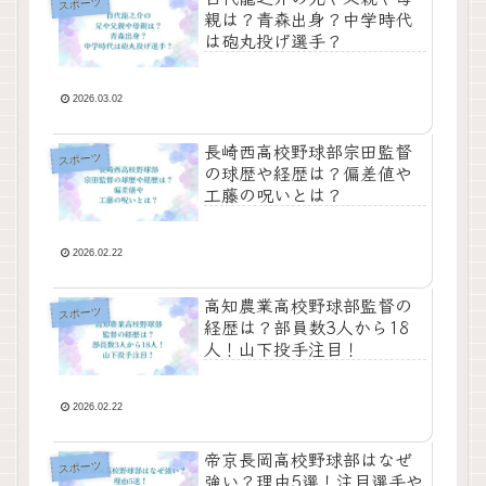
スポーツ
親は？青森出身？中学時代
は砲丸投げ選手？
2026.03.02
長崎西高校野球部宗田監督
スポーツ
の球歴や経歴は？偏差値や
工藤の呪いとは？
2026.02.22
高知農業高校野球部監督の
スポーツ
経歴は？部員数3人から18
人！山下投手注目！
2026.02.22
帝京長岡高校野球部はなぜ
スポーツ
強い？理由5選！注目選手や