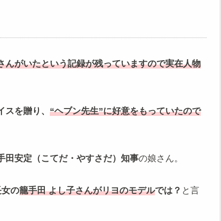
さんがいたという記録が残っています
ので実在人物
イスを贈り、
“ヘブン先生”に好意をもっていたので
手田安定（こてだ・やすさだ）知事
の娘さん。
長女の
籠手田 よし子さんがリヨのモデル
では？
と言