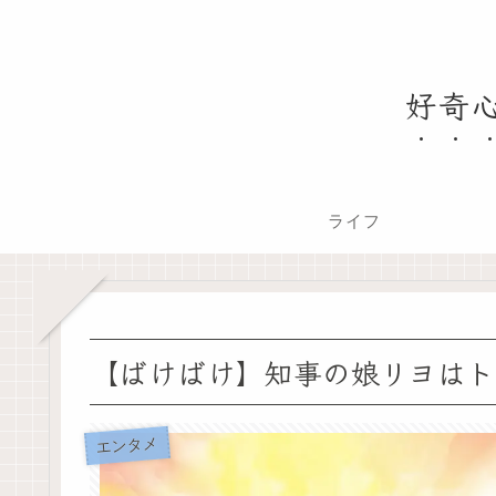
好奇
ライフ
【ばけばけ】知事の娘リヨはト
エンタメ