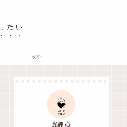
したい
政治
光輝 心