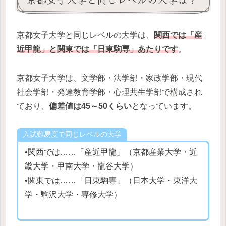
京都女子大学と同じレベルの大学は、
関西では「産
近甲龍」と関東では「日東駒専」あたりです
。
京都女子大学は、文学部・法学部・家政学部・現代
社会学部・発達教育学部・心理共生学部で構成され
ており、
偏差値は45～50くらい
となっています。
入試難易度で同じレベルの大学
•関西では……「産近甲龍」（京都産業大学・近
畿大学・甲南大学・龍谷大学）
•関東では……「日東駒専」（日本大学・東洋大
学・駒沢大学・専修大学）