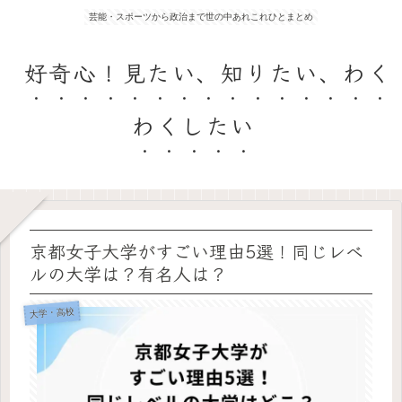
芸能・スポーツから政治まで世の中あれこれひとまとめ
好奇心！見たい、知りたい、わく
わくしたい
京都女子大学がすごい理由5選！同じレベ
ルの大学は？有名人は？
大学・高校