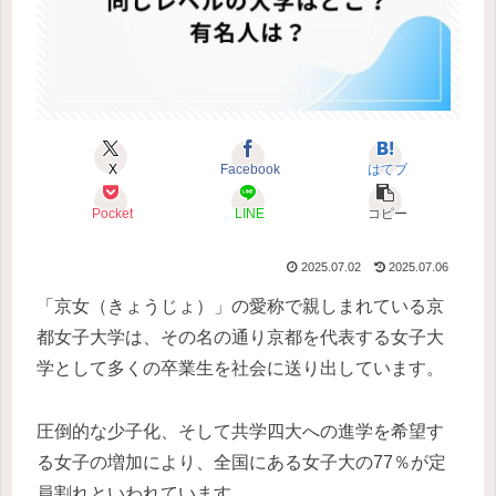
X
Facebook
はてブ
Pocket
LINE
コピー
2025.07.02
2025.07.06
「京女（きょうじょ）」の愛称で親しまれている京
都女子大学は、その名の通り京都を代表する女子大
学として多くの卒業生を社会に送り出しています。
圧倒的な少子化、そして共学四大への進学を希望す
る女子の増加により、全国にある女子大の77％が定
員割れといわれています。