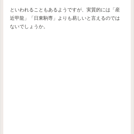
といわれることもあるようですが、実質的には「産
近甲龍」「日東駒専」よりも易しいと言えるのでは
ないでしょうか。