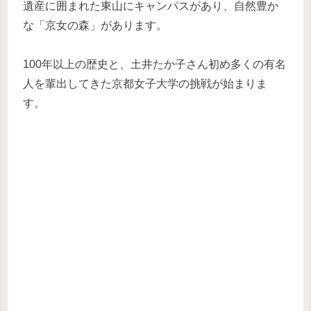
遺産に囲まれた東山にキャンパスがあり、自然豊か
な「京女の森」があります。
100年以上の歴史と、土井たか子さん初め多くの有名
人を輩出してきた京都女子大学の挑戦が始まりま
す。