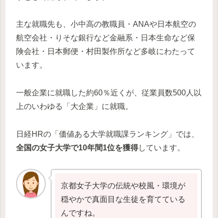
主な就職先も、小中高の教職員・ANAや日本航空の
航空会社・りそな銀行など金融系・日本生命など保
険会社・日本郵便・村田製作所など多岐にわたって
います。
一般企業に就職した約60％近くが、従業員数500人以
上のいわゆる「大企業」に就職。
日経HRの「価値ある大学就職課ランキング」では、
全国の女子大学で10年間1位を獲得
しています。
京都女子大学の伝統や校風・環境が
穏やかで真面目な生徒を育てている
んですね。