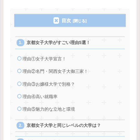
目次
京都女子大学がすごい理由5選！
理由①女子大学宣言！
理由②名門・関西女子大御三家！
理由③お嬢様大学で別格？
理由④高い就職率
理由⑤魅力的な立地と環境
京都女子大学と同じレベルの大学は？