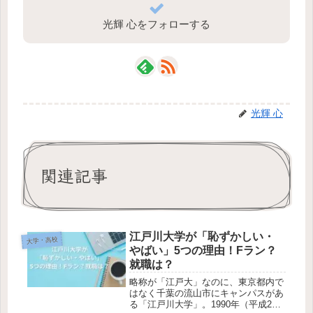
光輝 心をフォローする
光輝 心
関連記事
江戸川大学が「恥ずかしい・
大学・高校
やばい」5つの理由！Fラン？
就職は？
略称が「江戸大」なのに、東京都内で
はなく千葉の流山市にキャンパスがあ
る「江戸川大学」。1990年（平成2