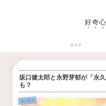
好奇
ライフ
坂口健太郎と永野芽郁が「永久
も？
エンタメ