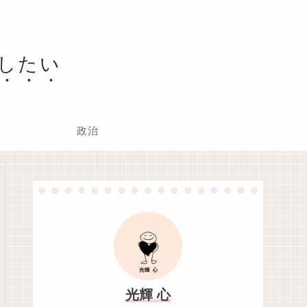
したい
政治
光輝 心