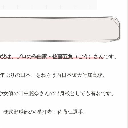
の父
は、プロの作曲家・佐藤五魚（ごう）さん
です。
33年ぶりの日本一をねらう西日本短大付属高校。
や女優の田中麗奈さんの出身校としても有名です。
、硬式野球部の4番打者・佐藤仁選手。