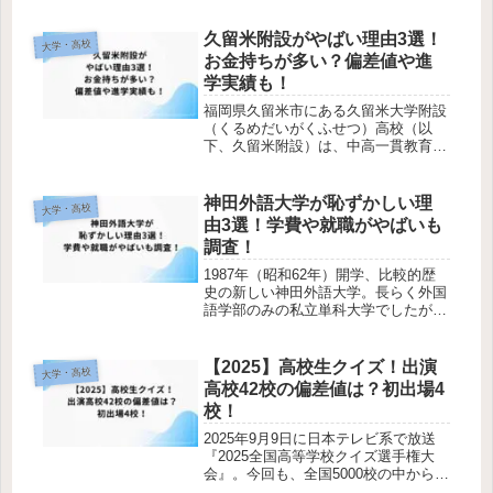
す。圧倒的な少子化、そして共学四大
への進学を希望する女子の増加によ
久留米附設がやばい理由3選！
大学・高校
り、全国にある女子大の77％が定員割
お金持ちが多い？偏差値や進
れと...
学実績も！
福岡県久留米市にある久留米大学附設
（くるめだいがくふせつ）高校（以
下、久留米附設）は、中高一貫教育の
男女共学校です。久留米附設中学から
の内部進学組と、高校から入学した生
徒が一緒に学ぶ併殺型の中高一貫校で
神田外語大学が恥ずかしい理
大学・高校
あり、その圧倒的な進学実績で福岡県
由3選！学費や就職がやばいも
外か...
調査！
1987年（昭和62年）開学、比較的歴
史の新しい神田外語大学。長らく外国
語学部のみの私立単科大学でしたが、
2021年（令和3年）にグローバル・リ
ベラルアーツ学部が新設となりまし
た。「英語が得意？」「女子学生が多
【2025】高校生クイズ！出演
大学・高校
そう？」というイメージがある神...
高校42校の偏差値は？初出場4
校！
2025年9月9日に日本テレビ系で放送
『2025全国高等学校クイズ選手権大
会』。今回も、全国5000校の中からキ
ビしい予選を勝ち上がった全42校が集