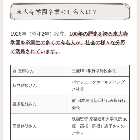
東大寺学園卒業の有名人は？
1926年（昭和2年）設立、
100年の歴史を誇る東大寺
学園
を
卒業生の多くの有名人が、社会の様々な分野
で活躍されています。
堀 直樹さん
三菱UFJ銀行取締役会長
パナソニックホールディング
楠見雄規さん
ス社長
前 日本経済新聞社代表取締役
喜多恒雄さん
会長
映画監督 京都造形大学教授 女
高橋伴明さん
優・高橋（関根）恵子さんの
ご主人