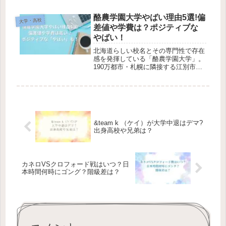
結しました。2024年は兵庫県の灘高
校、長田高校と昭和学院秀英高校によ
酪農学園大学やばい理由5選!偏
大学・高校
る決勝戦の結果、東大合...
差値や学費は？ポジティブな
やばい！
北海道らしい校名とその専門性で存在
感を発揮している「酪農学園大学」。
190万都市・札幌に隣接する江別市に
ありながら、学内牧場を有するなどキ
ャンパスはとにかく広く、私立大学1
校としては日本最大の面積を誇りま
す。しかし、大学スポーツでその名を
聞...
&team k （ケイ）が大学中退はデマ?
出身高校や兄弟は？
カネロVSクロフォード戦はいつ？日
本時間何時にゴング？階級差は？