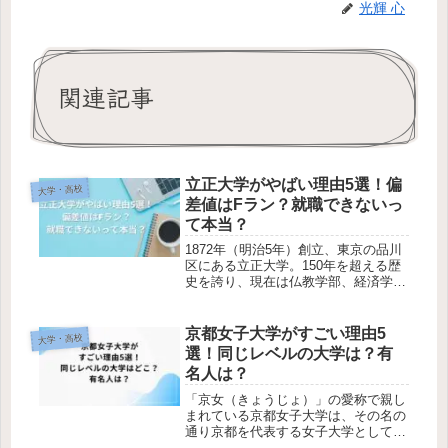
光輝 心
関連記事
立正大学がやばい理由5選！偏
大学・高校
差値はFラン？就職できないっ
て本当？
1872年（明治5年）創立、東京の品川
区にある立正大学。150年を超える歴
史を誇り、現在は仏教学部、経済学
部、心理学部など9学部を有する総合
大学として毎年多くの卒業生が社会へ
と羽ばたいています。しかし、SNSな
京都女子大学がすごい理由5
大学・高校
どでは「立正大学 やばい」など...
選！同じレベルの大学は？有
名人は？
「京女（きょうじょ）」の愛称で親し
まれている京都女子大学は、その名の
通り京都を代表する女子大学として多
くの卒業生を社会に送り出していま