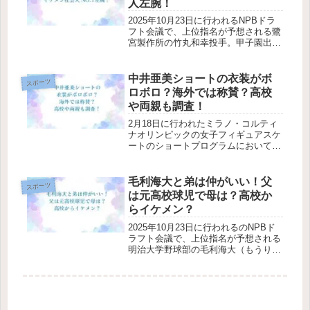
人左腕！
2025年10月23日に行われるNPBドラ
フト会議で、上位指名が予想される鷺
宮製作所の竹丸和幸投手。甲子園出場
経験はなく、大学時代にも目立った実
績がないため、全国的には無名の存在
ですが、社会人になってから頭角を現
中井亜美ショートの衣装がボ
スポーツ
し、ドラフト候補として名前が...
ロボロ？海外では称賛？高校
や両親も調査！
2月18日に行われたミラノ・コルティ
ナオリンピックの女子フィギュアスケ
ートのショートプログラムにおいて、
自己ベストとなる78.71点で首位に立
った17歳の中井亜美選手。「楽しみに
してきたオリンピックを笑顔で終えら
毛利海大と弟は仲がいい！父
スポーツ
れるように全力を尽くします」...
は元高校球児で母は？高校か
らイケメン？
2025年10月23日に行われるのNPBド
ラフト会議で、上位指名が予想される
明治大学野球部の毛利海大（もうり・
かいと）投手。東京六大学2025年秋の
リーグ戦において、首位を走る明治大
学のエースとして躍動するサウスポ
ー。バッテリーを組む小島大...