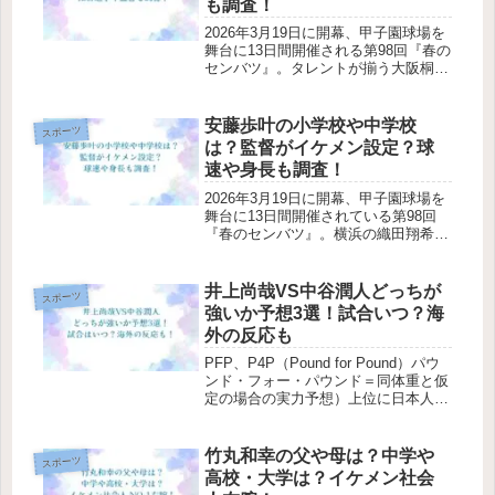
も調査！
2026年3月19日に開幕、甲子園球場を
舞台に13日間開催される第98回『春の
センバツ』。タレントが揃う大阪桐
蔭、“二刀流”菰田陽生選手を擁する山
梨学院、織田翔希投手を中心に選抜連
覇を目指す横浜など優勝候補がそろう
安藤歩叶の小学校や中学校
スポーツ
中、注目は北信越大会を制し...
は？監督がイケメン設定？球
速や身長も調査！
2026年3月19日に開幕、甲子園球場を
舞台に13日間開催されている第98回
『春のセンバツ』。横浜の織田翔希投
手が1回戦で姿を消し、山梨学院の“二
刀流”菰田陽生選手が骨折するなど前
評判の高かった選手がつまづく中、注
井上尚哉VS中谷潤人どっちが
スポーツ
目は名門・中京大中京の安藤...
強いか予想3選！試合いつ？海
外の反応も
PFP、P4P（Pound for Pound）パウ
ンド・フォー・パウンド＝同体重と仮
定の場合の実力予想）上位に日本人ボ
クサー2人がいるという、ファンにと
っては信じられない程幸せな状況とな
っています。一人は、言わずと知れ
竹丸和幸の父や母は？中学や
スポーツ
た"Monster ...
高校・大学は？イケメン社会