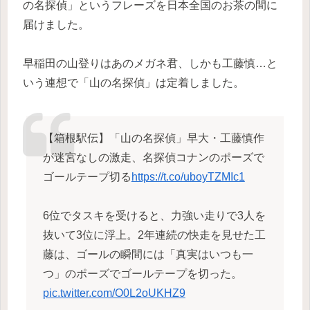
の名探偵」というフレーズを日本全国のお茶の間に
届けました。
早稲田の山登りはあのメガネ君、しかも工藤慎…と
いう連想で「山の名探偵」は定着しました。
【箱根駅伝】「山の名探偵」早大・工藤慎作
が迷宮なしの激走、名探偵コナンのポーズで
ゴールテープ切る
https://t.co/uboyTZMIc1
6位でタスキを受けると、力強い走りで3人を
抜いて3位に浮上。2年連続の快走を見せた工
藤は、ゴールの瞬間には「真実はいつも一
つ」のポーズでゴールテープを切った。
pic.twitter.com/O0L2oUKHZ9