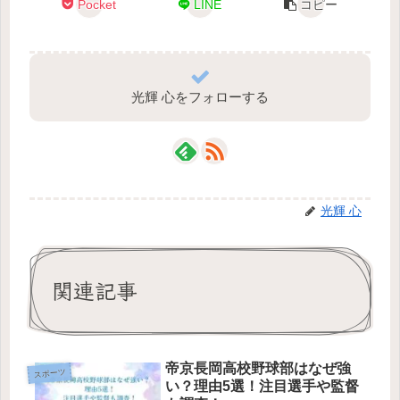
Pocket
LINE
コピー
光輝 心をフォローする
光輝 心
関連記事
帝京長岡高校野球部はなぜ強
スポーツ
い？理由5選！注目選手や監督